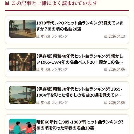
📊
この記事と一緒によく読まれています
1970年代J-POPヒット曲ランキング！覚えていま
すか？あの頃の名曲20選
📊
年代別ランキング
📅
2026.04.13
【保存版】昭和40年代ヒット曲ランキング！懐かし
い1965-1974年の名曲ベスト20｜懐かしの名曲
完全リスト
📊
年代別ランキング
📅
2026.04.06
【保存版】昭和30年代ヒット曲ランキング！1955-
1964年を彩った懐かしの名曲20選を覚えていま
すか？｜全曲リスト付き
📊
年代別ランキング
📅
2026.04.06
昭和60年代（1985-1989年）ヒット曲ランキング！
あの頃を彩った青春の名曲20選