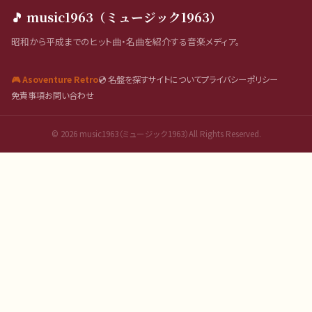
🎵 music1963（ミュージック1963）
昭和から平成までのヒット曲・名曲を紹介する音楽メディア。
🎮 Asoventure Retro
💿 名盤を探す
サイトについて
プライバシーポリシー
免責事項
お問い合わせ
©
2026
music1963（ミュージック1963）All Rights Reserved.