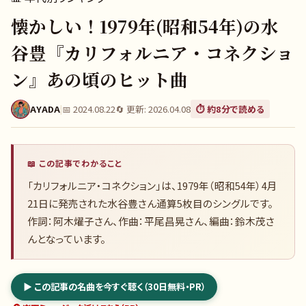
懐かしい！1979年(昭和54年)の水
谷豊『カリフォルニア・コネクショ
ン』あの頃のヒット曲
AYADA
|
📅
2024.08.22
🔄 更新:
2026.04.08
⏱️ 約
8
分で読める
📖 この記事でわかること
「カリフォルニア・コネクション」は、1979年（昭和54年）4月
21日に発売された水谷豊さん通算5枚目のシングルです。
作詞：阿木燿子さん、作曲：平尾昌晃さん、編曲：鈴木茂さ
んとなっています。
▶ この記事の名曲を今すぐ聴く（30日無料・PR）