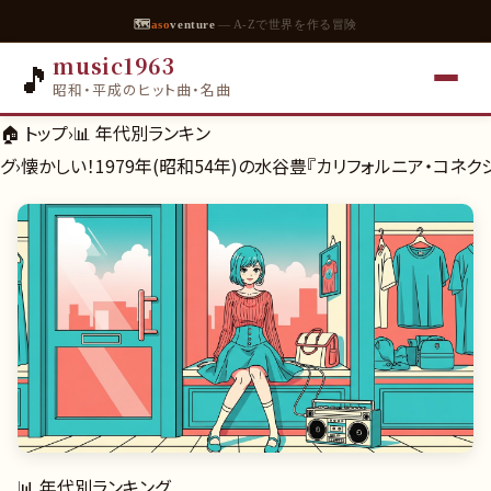
🗺
aso
venture
— A-Zで世界を作る冒険
music1963
🎵
昭和・平成のヒット曲・名曲
🏠 トップ
›
📊
年代別ランキン
グ
›
懐かしい！1979年(昭和54年)の水谷豊『カリフォルニア・コネ
📊
年代別ランキング