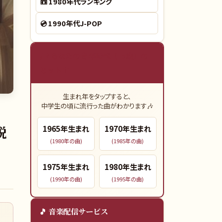
📼
1980年代ランキング
💿
1990年代J-POP
🎓 あなたの青春時代（15歳）の
ヒット曲
生まれ年をタップすると、
中学生の頃に流行った曲がわかります🎶
説
1965
年生まれ
1970
年生まれ
(
1980
年の曲)
(
1985
年の曲)
1975
年生まれ
1980
年生まれ
(
1990
年の曲)
(
1995
年の曲)
🎵 音楽配信サービス