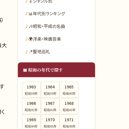
🎸
ジャンル別
📊
年代別ランキング
）
🎶
昭和・平成の名曲
🌍
洋楽・映画音楽
最大
📍
聖地巡礼
📅 昭和の年代で探す
す
1963
1964
1965
昭和38
年
昭和39
年
昭和40
年
1966
1967
1968
昭和41
年
昭和42
年
昭和43
年
く
1969
1970
1971
昭和44
年
昭和45
年
昭和46
年