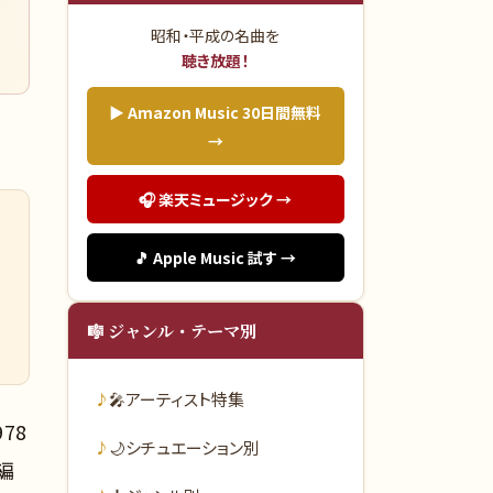
昭和・平成の名曲を
聴き放題！
▶ Amazon Music 30日間無料
→
🎧 楽天ミュージック →
🎵 Apple Music 試す →
🎼 ジャンル・テーマ別
🎤
アーティスト特集
78
🌙
シチュエーション別
編