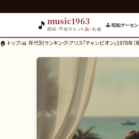
music1963
🎵
🕹️ 昭和ゲーセン
昭和・平成のヒット曲・名曲
🏠 トップ
›
📊
年代別ランキング
›
アリス『チャンピオン』1978年