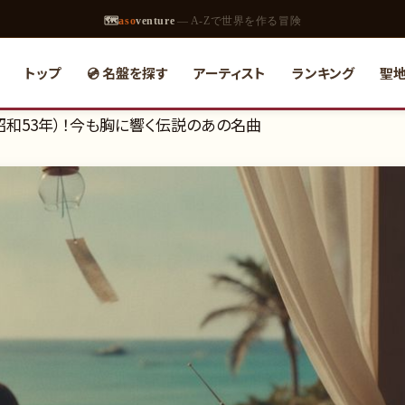
🗺
aso
venture
— A-Zで世界を作る冒険
トップ
💿 名盤を探す
アーティスト
ランキング
聖
（昭和53年）！今も胸に響く伝説のあの名曲