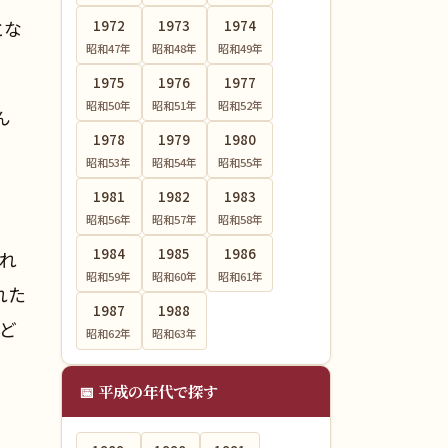
とな
1972
1973
1974
昭和47
年
昭和48
年
昭和49
年
1975
1976
1977
昭和50
年
昭和51
年
昭和52
年
ん
1978
1979
1980
昭和53
年
昭和54
年
昭和55
年
1981
1982
1983
昭和56
年
昭和57
年
昭和58
年
1984
1985
1986
われ
昭和59
年
昭和60
年
昭和61
年
れた
1987
1988
ど
昭和62
年
昭和63
年
📅 平成の年代で探す