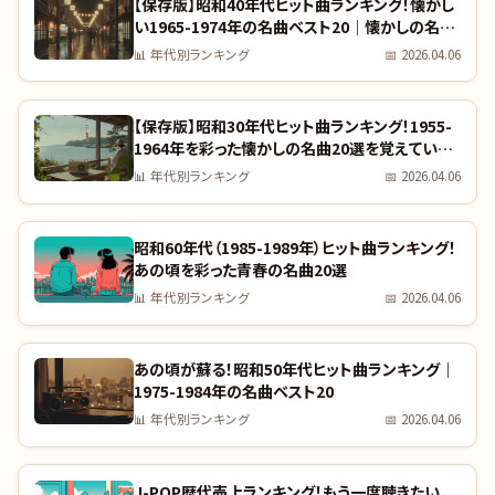
【保存版】昭和40年代ヒット曲ランキング！懐かし
い1965-1974年の名曲ベスト20｜懐かしの名曲
完全リスト
📊
年代別ランキング
📅
2026.04.06
【保存版】昭和30年代ヒット曲ランキング！1955-
1964年を彩った懐かしの名曲20選を覚えていま
すか？｜全曲リスト付き
📊
年代別ランキング
📅
2026.04.06
昭和60年代（1985-1989年）ヒット曲ランキング！
あの頃を彩った青春の名曲20選
📊
年代別ランキング
📅
2026.04.06
あの頃が蘇る！昭和50年代ヒット曲ランキング｜
1975-1984年の名曲ベスト20
📊
年代別ランキング
📅
2026.04.06
J-POP歴代売上ランキング！もう一度聴きたい、