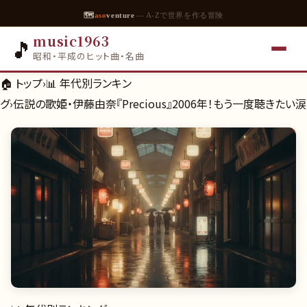
🗺
aso
venture
— A-Zで世界を作る冒険
music1963
🎵
昭和・平成のヒット曲・名曲
🏠 トップ
›
📊
年代別ランキン
グ
›
伝説の歌姫・伊藤由奈『Precious』2006年！もう一度聴きたい