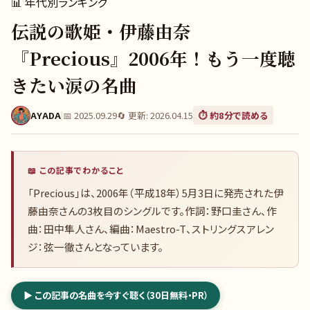
📊
年代別ランキング
伝説の歌姫・伊藤由奈
『Precious』2006年！もう一度聴
きたい涙の名曲
AYADA
|
📅
2025.09.29
🔄 更新:
2026.04.15
⏱️ 約
8
分で読める
📖 この記事でわかること
「Precious」は、2006年（平成18年）5月3日に発売された伊
藤由奈さんの3枚目のシングルです。作詞：野口圭さん、作
曲：田中隼人さん、編曲：Maestro-T、ストリングスアレン
ジ：弦一徹さんとなっています。
▶ この記事の名曲を今すぐ聴く（30日無料・PR）