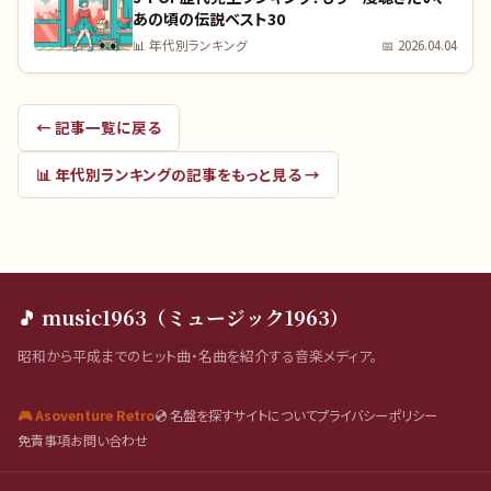
あの頃の伝説ベスト30
📊
年代別ランキング
📅
2026.04.04
← 記事一覧に戻る
📊
年代別ランキング
の記事をもっと見る →
🎵 music1963（ミュージック1963）
昭和から平成までのヒット曲・名曲を紹介する音楽メディア。
🎮 Asoventure Retro
💿 名盤を探す
サイトについて
プライバシーポリシー
免責事項
お問い合わせ