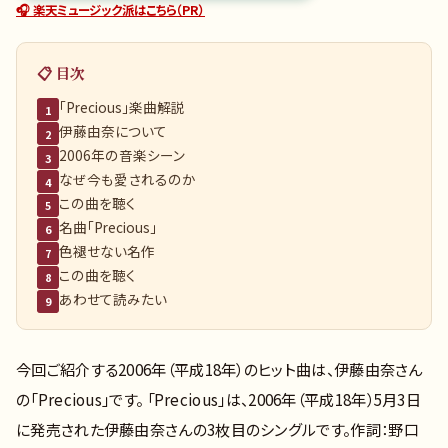
🎧 楽天ミュージック派はこちら（PR）
📋 目次
「Precious」楽曲解説
1
伊藤由奈について
2
2006年の音楽シーン
3
なぜ今も愛されるのか
4
この曲を聴く
5
名曲「Precious」
6
色褪せない名作
7
この曲を聴く
8
あわせて読みたい
9
今回ご紹介する2006年（平成18年）のヒット曲は、伊藤由奈さん
の「Precious」です。 「Precious」は、2006年（平成18年）5月3日
に発売された伊藤由奈さんの3枚目のシングルです。作詞：野口