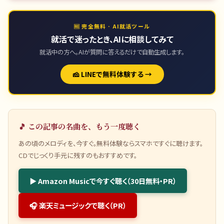
🆓 完全無料 · AI就活ツール
就活で迷ったとき、AIに相談してみて
就活中の方へ。AIが質問に答えるだけで自動生成します。
🧀 LINEで無料体験する →
🎵 この記事の名曲を、もう一度聴く
あの頃のメロディを、今すぐ。無料体験ならスマホですぐに聴けます。
CDでじっくり手元に残すのもおすすめです。
▶ Amazon Musicで今すぐ聴く（30日無料・PR）
🎧 楽天ミュージックで聴く（PR）