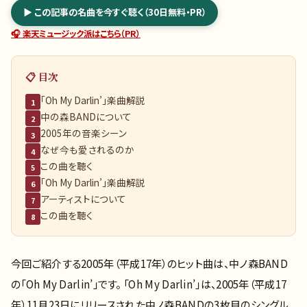
▶ この記事の名曲を今すぐ聴く（30日無料・PR）
🎧 楽天ミュージック派はこちら（PR）
📋 目次
「Oh My Darlin’」楽曲解説
1
中の森BANDについて
2
2005年の音楽シーン
3
なぜ今も愛されるのか
4
この曲を聴く
5
「Oh My Darlin’」楽曲解説
6
アーティストについて
7
この曲を聴く
8
今回ご紹介する2005年（平成17年）のヒット曲は、中ノ森BAND
の「Oh My Darlin’」です。 「Oh My Darlin’」は、2005年（平成17
年）11月23日にリリースされた中ノ森BANDの3枚目のシングル