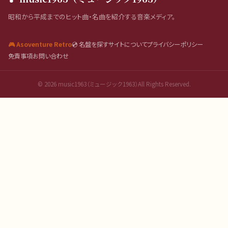
昭和から平成までのヒット曲・名曲を紹介する音楽メディア。
🎮 Asoventure Retro
💿 名盤を探す
サイトについて
プライバシーポリシー
免責事項
お問い合わせ
©
2026
music1963（ミュージック1963）All Rights Reserved.