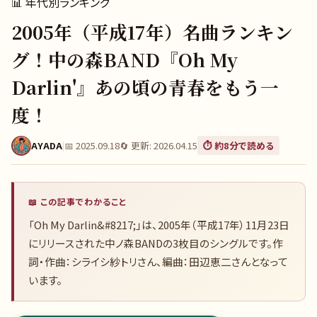
📊
年代別ランキング
2005年（平成17年）名曲ランキン
グ！中の森BAND『Oh My
Darlin'』あの頃の青春をもう一
度！
AYADA
|
📅
2025.09.18
🔄 更新:
2026.04.15
⏱️ 約
8
分で読める
📖 この記事でわかること
「Oh My Darlin&#8217;」は、2005年（平成17年）11月23日
にリリースされた中ノ森BANDの3枚目のシングルです。作
詞・作曲：シライシ紗トリさん、編曲：田辺恵二さんとなって
います。