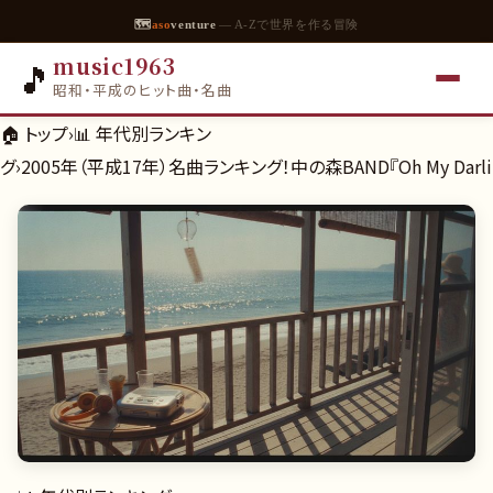
🗺
aso
venture
— A-Zで世界を作る冒険
music1963
🎵
昭和・平成のヒット曲・名曲
🏠 トップ
›
📊
年代別ランキン
グ
›
2005年（平成17年）名曲ランキング！中の森BAND『Oh My Dar